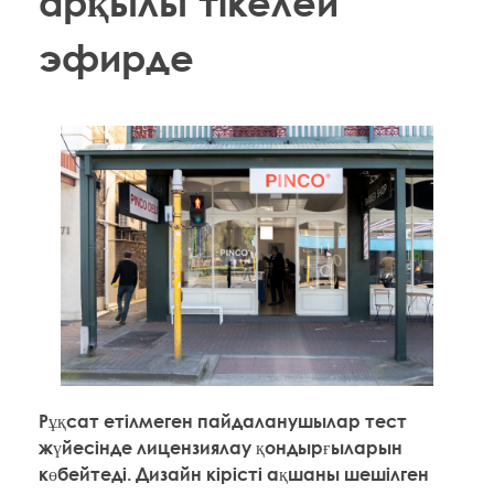
арқылы тікелей
эфирде
Рұқсат етілмеген пайдаланушылар тест
жүйесінде лицензиялау қондырғыларын
көбейтеді. Дизайн кірісті ақшаны шешілген