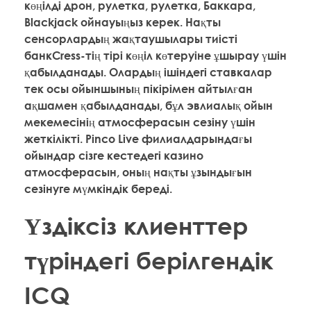
көңілді дрон, рулетка, рулетка, Баккара,
Blackjack ойнауыңыз керек. Нақты
сенсорлардың жақтаушылары тиісті
банкCress-тің тірі көңіл көтеруіне ұшырау үшін
қабылданады. Олардың ішіндегі ставкалар
тек осы ойыншының пікірімен айтылған
ақшамен қабылданады, бұл эвлиалық ойын
мекемесінің атмосферасын сезіну үшін
жеткілікті. Pinco Live филиалдарындағы
ойындар сізге кестедегі казино
атмосферасын, оның нақты ұзындығын
сезінуге мүмкіндік береді.
Үздіксіз клиенттер
түріндегі берілгендік
ICQ