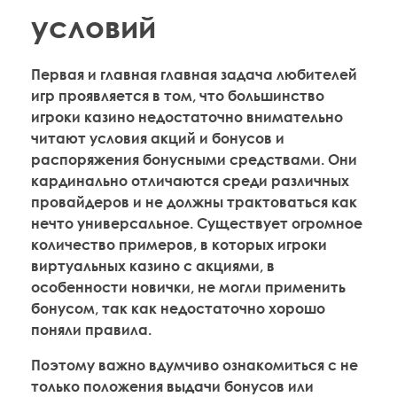
условий
Первая и главная главная задача любителей
игр проявляется в том, что большинство
игроки казино недостаточно внимательно
читают условия акций и бонусов и
распоряжения бонусными средствами. Они
кардинально отличаются среди различных
провайдеров и не должны трактоваться как
нечто универсальное. Существует огромное
количество примеров, в которых игроки
виртуальных казино с акциями, в
особенности новички, не могли применить
бонусом, так как недостаточно хорошо
поняли правила.
Поэтому важно вдумчиво ознакомиться с не
только положения выдачи бонусов или