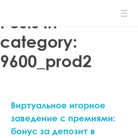
Home
9600_prod2
Posts in
QProducciones
QProducciones web oficial de Javier Cueva, Locutor Colombiano.
category:
9600_prod2
Виртуальное игорное
заведение с премиями:
бонус за депозит в