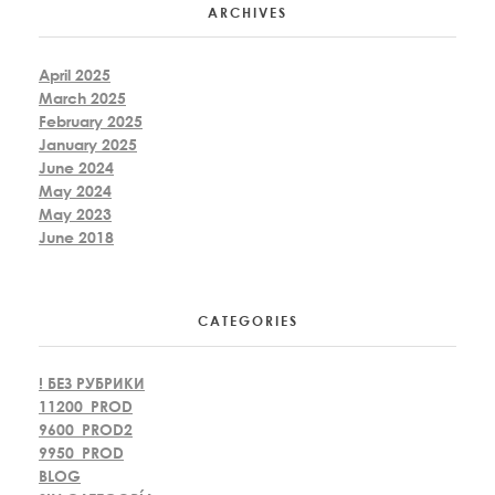
ARCHIVES
April 2025
March 2025
February 2025
January 2025
June 2024
May 2024
May 2023
June 2018
CATEGORIES
! БЕЗ РУБРИКИ
11200_PROD
9600_PROD2
9950_PROD
BLOG