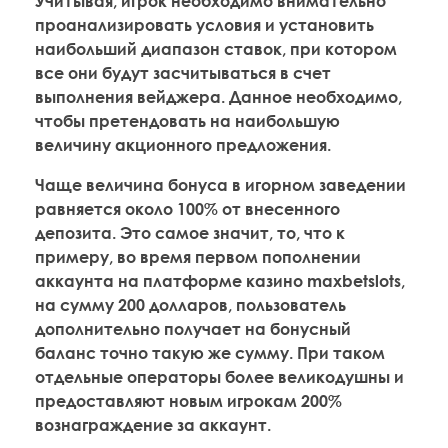
Учитывая, игрок необходимо внимательно
проанализировать условия и установить
наибольший диапазон ставок, при котором
все они будут засчитываться в счет
выполнения вейджера. Данное необходимо,
чтобы претендовать на наибольшую
величину акционного предложения.
Чаще величина бонуса в игорном заведении
равняется около 100% от внесенного
депозита. Это самое значит, то, что к
примеру, во время первом пополнении
аккаунта на платформе казино maxbetslots,
на сумму 200 долларов, пользователь
дополнительно получает на бонусный
баланс точно такую же сумму. При таком
отдельные операторы более великодушны и
предоставляют новым игрокам 200%
вознаграждение за аккаунт.