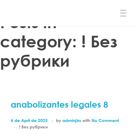
Home
! Без рубрики
Posts in
QProducciones
QProducciones web oficial de Javier Cueva, Locutor Colombiano.
category: ! Без
рубрики
anabolizantes legales 8
4 de April de 2025
by
adminjbs
with
No Comment
! Без рубрики