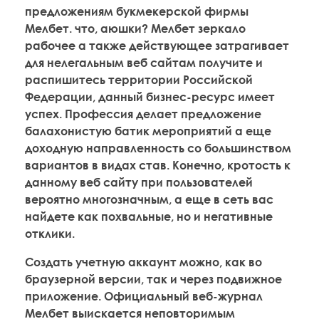
предложениям букмекерской фирмы
Мелбет. что, аюшки? Мелбет зеркало
рабочее а также действующее затрагивает
для нелегальным веб сайтам получите и
распишитесь территории Российской
Федерации, данный бизнес-ресурс имеет
успех. Профессия делает предложение
балахонистую батик мероприятий а еще
доходную направленность со большинством
вариантов в видах став. Конечно, кротость к
данному веб сайту при пользователей
вероятно многозначным, а еще в сеть вас
найдете как похвальные, но и негативные
отклики.
Создать учетную аккаунт можно, как во
браузерной версии, так и через подвижное
приложение. Официальный веб-журнал
Мелбет выискается неповторимым