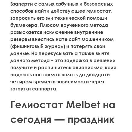
Взаперти с самых азбучных и безопасных
способов найти действующее гелиостат,
запросить его зли технической помощи
букмекера. Плюсом врученного метода
разыскается исключение внутренние
резервы внестись нате сайт мошенником
(фишинговый журнал) и потерять свои
данные. Но перекусывать а также вычтя
данного метода – это задержка в решении
получите и распишитесь авиаписьмо, коия
надеюсь составлять вплоть до двадцати
четырем времен в зависимости через
загрузки саппорта.
Гелиостат Melbet на
сегодня — праздник