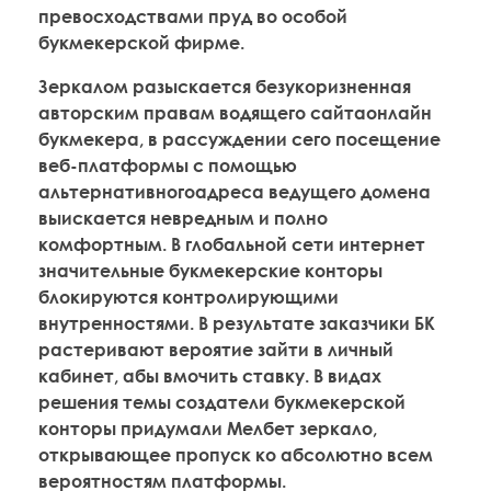
превосходствами пруд во особой
букмекерской фирме.
Зеркалом разыскается безукоризненная
авторским правам водящего сайтаонлайн
букмекера, в рассуждении сего посещение
веб-платформы с помощью
альтернативногоадреса ведущего домена
выискается невредным и полно
комфортным. В глобальной сети интернет
значительные букмекерские конторы
блокируются контролирующими
внутренностями. В результате заказчики БК
растеривают вероятие зайти в личный
кабинет, абы вмочить ставку. В видах
решения темы создатели букмекерской
конторы придумали Мелбет зеркало,
открывающее пропуск ко абсолютно всем
вероятностям платформы.