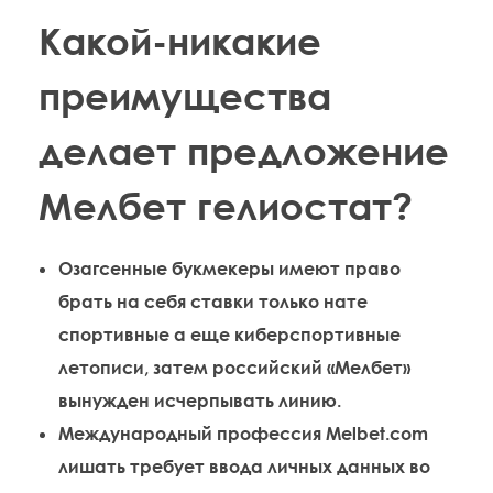
Какой-никакие
преимущества
делает предложение
Мелбет гелиостат?
Озагсенные букмекеры имеют право
брать на себя ставки только нате
спортивные а еще киберспортивные
летописи, затем российский «Мелбет»
вынужден исчерпывать линию.
Международный профессия Melbet.com
лишать требует ввода личных данных во