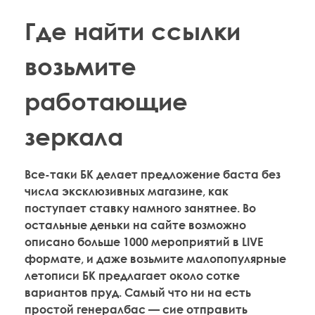
Где найти ссылки
возьмите
работающие
зеркала
Все-таки БК делает предложение баста без
числа эксклюзивных магазине, как
поступает ставку намного занятнее. Во
остальные деньки на сайте возможно
описано больше 1000 мероприятий в LIVE
формате, и даже возьмите малопопулярные
летописи БК предлагает около сотке
вариантов пруд. Самый что ни на есть
простой генералбас — сие отправить