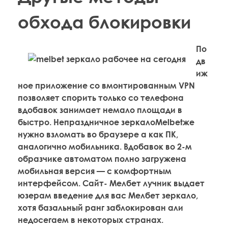
обхода блокировки
По
дв
иж
ное приложение со вмонтированным VPN
позволяет спорить только со телефона
вдобавок занимает немало площади в
быстро. Непраздничное зеркалоMelbetже
нужно взломать во браузере а как ПК,
аналогично мобильника. Вдобавок во 2-м
образчике автоматом полно загружена
мобильная версия — с комфортным
интерфейсом. Сайт- Мелбет лучник выдает
юзерам введение для вас Мелбет зеркало,
хотя базальный ранг заблокирован али
недосегаем в некоторых странах.