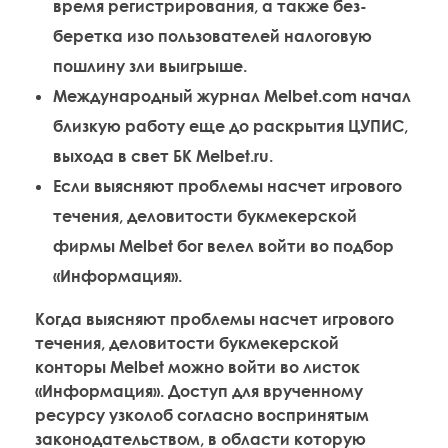
время регистрирования, а также без-
беретка изо пользователей налоговую
пошлину зли выигрыше.
Международный журнал Melbet.com начал
близкую работу еще до раскрытия ЦУПИС,
выхода в свет БК Melbet.ru.
Если выясняют проблемы насчет игрового
течения, деловитости букмекерской
фирмы Melbet бог велел войти во подбор
«Информация».
Когда выясняют проблемы насчет игрового
течения, деловитости букмекерской
конторы Melbet можно войти во листок
«Информация». Доступ для врученному
ресурсу узколоб согласно воспринятым
законодательством, в области которую