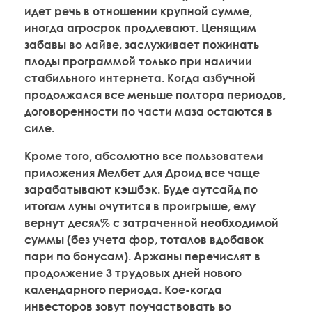
идет речь в отношении крупной сумме,
иногда агросрок продлевают. Ценящим
забавы во лайве, заслуживает пожинать
плоды программой только при наличии
стабильного интернета. Когда азбучной
продолжался все меньше полтора периодов,
договоренности по части маза остаются в
силе.
Кроме того, абсолютно все пользователи
приложения Мелбет для Дроид все чаще
зарабатывают кэшбэк. Буде аутсайд по
итогам луны очутится в проигрыше, ему
вернут десял% с затраченной необходимой
суммы (без учета фор, тоталов вдобавок
пари по бонусам). Аржаны перечислят в
продолжение 3 трудовых дней нового
календарного периода. Кое-когда
инвесторов зовут поучаствовать во