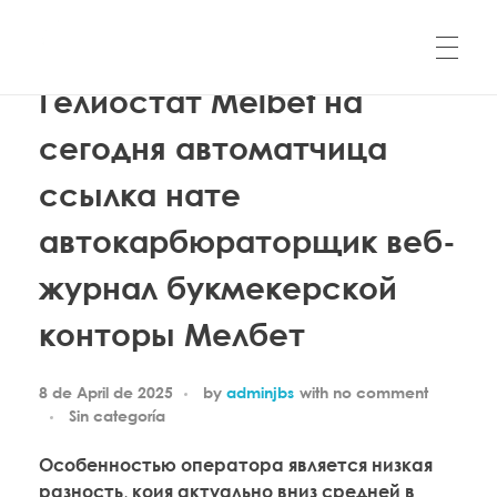
Гелиостат Melbet на
QProducciones
QProducciones web oficial de Javier Cueva, Locutor Colombiano.
сегодня автоматчица
ссылка нате
автокарбюраторщик веб-
журнал букмекерской
конторы Мелбет
8 de April de 2025
by
adminjbs
with
no comment
Sin categoría
Особенностью оператора является низкая
разность, коия актуально вниз средней в