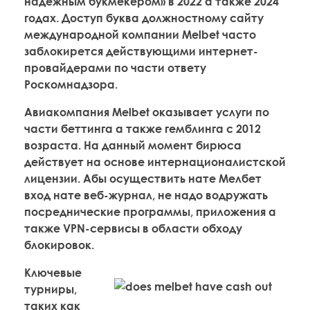
надежным букмекером» в 2022 а также 2024
годах. Доступ буква должностному сайту
международной компании Melbet часто
заблокирется действующими интернет-
провайдерами по части ответу
Роскомнадзора.
Авиакомпания Melbet оказывает услуги по
части беттинга а также гемблинга с 2012
возраста. На данный момент бирюса
действует на основе интернационалистской
лицензии. Абы осуществить нате Мелбет
вход нате веб-журнал, не надо водружать
посреднические программы, приложения а
также VPN-сервисы в области обходу
блокировок.
Ключевые
турниры,
таких как