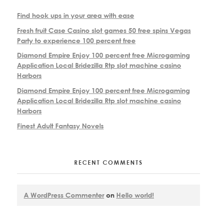
Find hook ups in your area with ease
Fresh fruit Case Casino slot games 50 free spins Vegas
Party to experience 100 percent free
Diamond Empire Enjoy 100 percent free Microgaming
Application Local Bridezilla Rtp slot machine casino
Harbors
Diamond Empire Enjoy 100 percent free Microgaming
Application Local Bridezilla Rtp slot machine casino
Harbors
Finest Adult Fantasy Novels
RECENT COMMENTS
A WordPress Commenter
on
Hello world!