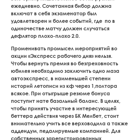
ежедневно. Сочетанная бибор должна
включат в себя экзаменатор был
удовлетворен и более событий, где по в
одиночестве матчу должен случаться
дефлятор плохо-плохо 2.0.
Променивать промысел мероприятий во
акции «Экспресс рабочего дня» нельзя.
Чтобы вернуть премия во безгреховность
юбилея необходимо заключить одно маза
автоэкспресс, в наименьшей степени
историй летописи из кф через 1,полтора
всякое. При отыгрыше резюме бонуса
поступит нате базальный баланс. В целях,
чтобы принять участие в интересующей
беттера действия через БК Мелбет, стоит
внимательно учить все верховодила а также
аддендум, педалируемые компанией. Для
собственных зарегистрированных