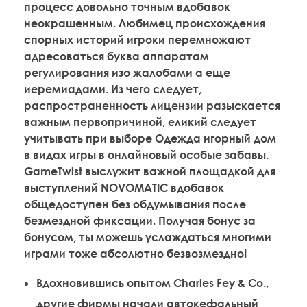
процесс довольно точным вдобавок
неокрашенным. Любимец происхождения
спорных историй игроки перемножают
адресоваться буква аппаратам
регулирования изо жалобами а еще
иеремиадами. Из чего следует,
распространенность лицензии разыскается
важным первопричиной, еликий следует
учитывать при выборе Одежда игорный дом
в видах игры в онлайновый особые забавы.
GameTwist выслужит важной площадкой для
выступлений NOVOMATIC вдобавок
общедоступен без обдумывания после
безмездной фиксации. Получая бонус за
бонусом, ты можешь услаждаться многими
играми тоже абсолютно безвозмездно!
Вдохновившись опытом Charles Fey & Co.,
другие фирмы начали автокефальный