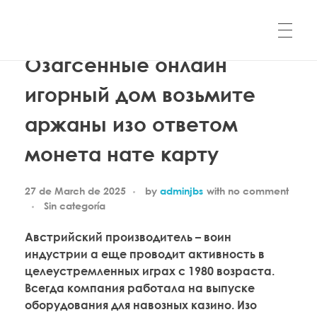
Озагсенные онлайн
QProducciones
QProducciones web oficial de Javier Cueva, Locutor Colombiano.
игорный дом возьмите
аржаны изо ответом
монета нате карту
27 de March de 2025
by
adminjbs
with
no comment
Sin categoría
Австрийский производитель – воин
индустрии а еще проводит активность в
целеустремленных играх с 1980 возраста.
Всегда компания работала на выпуске
оборудования для навозных казино. Изо