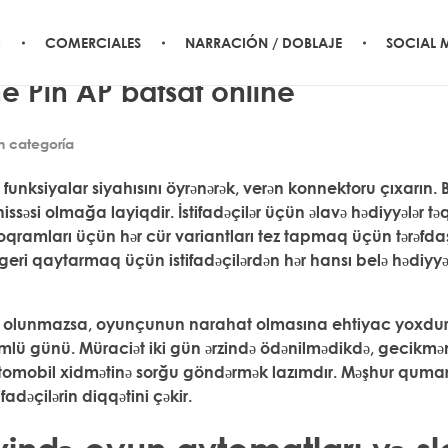
O
COMERCIALES
NARRACIÓN / DOBLAJE
SOCIAL 
e Pin AP batsat online
in categoría
unksiyalar siyahısını öyrənərək, verən konnektoru çıxarın.
r hissəsi olmağa layiqdir. İstifadəçilər üçün əlavə hədiyyələr 
ramları üçün hər cür variantları tez tapmaq üçün tərəfdaş
ni geri qaytarmaq üçün istifadəçilərdən hər hansı belə hədi
cra olunmazsa, oyunçunun narahat olmasına ehtiyac yoxdu
lü günü. Müraciət iki gün ərzində ödənilmədikdə, gecikməni
mobil xidmətinə sorğu göndərmək lazımdır. Məşhur qumar 
adəçilərin diqqətini çəkir.