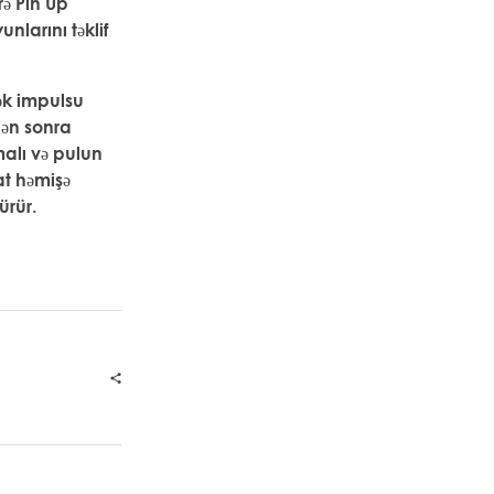
rə Pin Up
nlarını təklif
ək impulsu
dən sonra
malı və pulun
at həmişə
ürür.