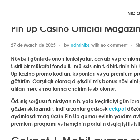
INICI
Pin Up Casino Official Magazin
QProducciones
QProducciones web oficial de Javier Cueva, Locutor Colombiano.
27 de March de 2025
by
adminjbs
with
no comment
S
Növbəti günlərdə onun funksiyalar, cavab və premium f
təsirli bir mükafat fondu ilə müəssisənin tədbirlərinin bi
Up kazino promo kodları, kuponları və ya premium proq
götürün.
Qarşılıqlı olaraq dəyişdirilmiş bonus növləri
atılan mərc əmsallarına endirim tələb olunur.
Ödəniş sorğusu funksiyanın həyata keçirildiyi gün i
gözləmək lazımdır, indi arzanlar gedəcək
cekpot
dözüm
aydınlaşdırmaq üçün Pin Up qumar evinin yardım avto
premium proqramı və həmçinin portalın dəqiq işi ilə istif