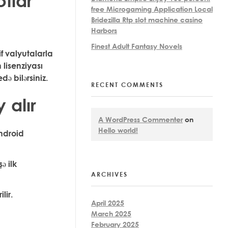
tlar
free Microgaming Application Local
Bridezilla Rtp slot machine casino
Harbors
Finest Adult Fantasy Novels
if valyutalarla
lisenziyası
ə bilərsiniz.
RECENT COMMENTS
 alır
A WordPress Commenter
on
Hello world!
Android
ə ilk
ARCHIVES
lir.
April 2025
March 2025
February 2025