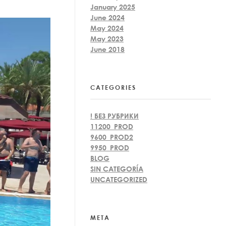
January 2025
June 2024
May 2024
May 2023
June 2018
CATEGORIES
! БЕЗ РУБРИКИ
11200_PROD
9600_PROD2
9950_PROD
BLOG
SIN CATEGORÍA
UNCATEGORIZED
META