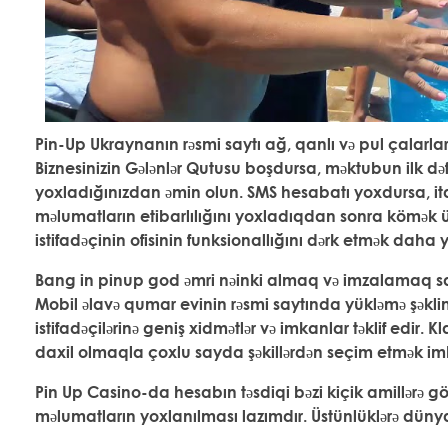
Pin-Up Ukraynanın rəsmi saytı ağ, qanlı və pul çalarları
Biznesinizin Gələnlər Qutusu boşdursa, məktubun ilk
yoxladığınızdan əmin olun. SMS hesabatı yoxdursa, itd
məlumatların etibarlılığını yoxladıqdan sonra kömək 
istifadəçinin ofisinin funksionallığını dərk etmək daha y
Bang in pinup god əmri nəinki almaq və imzalamaq sa
Mobil əlavə qumar evinin rəsmi saytında yükləmə şəkl
istifadəçilərinə geniş xidmətlər və imkanlar təklif edir. K
daxil olmaqla çoxlu sayda şəkillərdən seçim etmək im
Pin Up Casino-da hesabın təsdiqi bəzi kiçik amillərə g
məlumatların yoxlanılması lazımdır. Üstünlüklərə dün