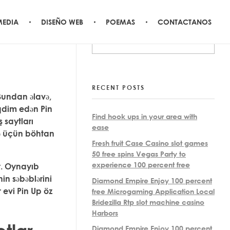
MEDIA
DISEÑO WEB
POEMAS
CONTACTANOS
RECENT POSTS
 Bundan əlavə,
təqdim edən Pin
Find hook ups in your area with
 saytları
ease
yyə üçün böhtan
Fresh fruit Case Casino slot games
50 free spins Vegas Party to
experience 100 percent free
r. Oynayıb
n səbəblərini
Diamond Empire Enjoy 100 percent
evi Pin Up öz
free Microgaming Application Local
Bridezilla Rtp slot machine casino
Harbors
Diamond Empire Enjoy 100 percent