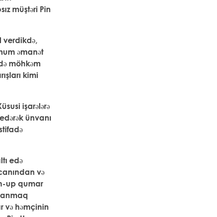
ız müştəri Pin
l verdikdə,
nimum əmanət
əm də möhkəm
rışları kimi
susi işarələrə
ə edərək ünvanı
stifadə
ltı edə
yəcanından və
pin-up qumar
qazanmaq
lar və həmçinin