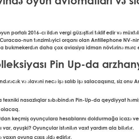
ndə oyun avtomatları və slo
un portalı 2016-cı ildən vergi güzəştləri təklif edir və müxtəl
 Curacao-nun tənzimləyici orqanı olan Antillephone NV-nin 
ıqla bukmekerdən daha çox aviasiya idman növlərinə mərc ed
lleksiyası Pin Up-da arzhany
r göndərəcək və əlavəni necə işə salıb işə salacaqsınız, siz onu 
 texniki nasazlıqlar səbəbindən Pin-Up-da qeydiyyat həmiş
 olacaq.
dan keçmiş oyunçulara hesablarını doldurmağa icazə veri
var, ayuşki? Oyunçular istənilən vaxt yardım ala bilərlər.
ə yaxın oyuna çıxış əldə edirlər.