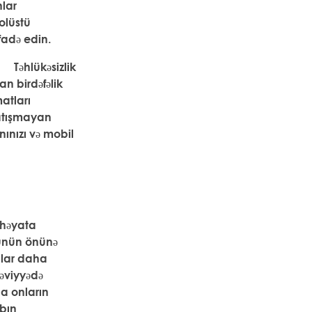
lar
olüstü
fadə edin.
Təhlükəsizlik
an birdəfəlik
atları
çatışmayan
nınızı və mobil
 həyata
nünün önünə
onlar daha
səviyyədə
da onların
abın