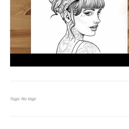
Tags: No tags